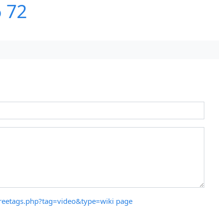
6 72
freetags.php?tag=video&type=wiki page