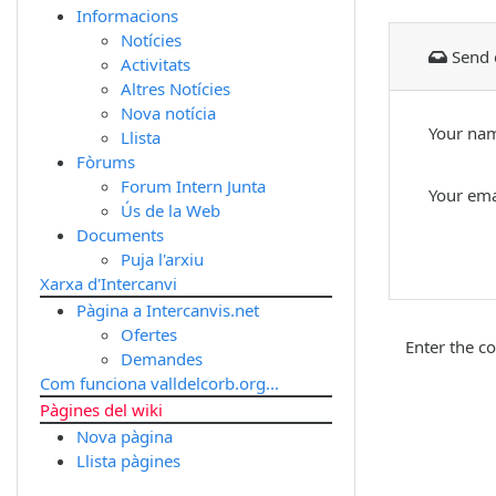
Informacions
Notícies
Send 
Activitats
Altres Notícies
Nova notícia
Your na
Llista
Fòrums
Forum Intern Junta
Your em
Ús de la Web
Documents
Puja l'arxiu
Xarxa d'Intercanvi
Pàgina a Intercanvis.net
Ofertes
Enter the c
Demandes
Com funciona valldelcorb.org...
Pàgines del wiki
Nova pàgina
Llista pàgines