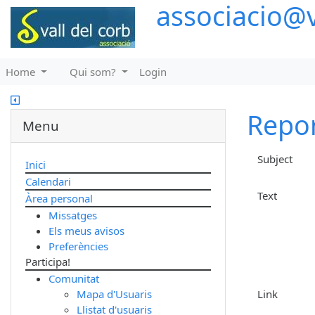
associacio@v
Home
Qui som?
Login
Repor
Menu
Subject
Inici
Calendari
Text
Àrea personal
Missatges
Els meus avisos
Preferències
Participa!
Comunitat
Mapa d'Usuaris
Link
Llistat d'usuaris