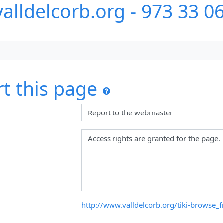
alldelcorb.org - 973 33 0
t this page
http://www.valldelcorb.org/tiki-browse_