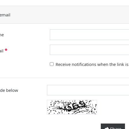
email
me
*
ail
Receive notifications when the link i
ode below
Share