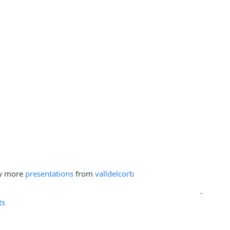
w more
presentations
from
valldelcorb
.
ts