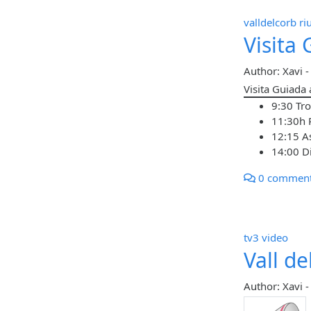
valldelcorb
ri
Visita
Author: Xavi
Visita Guiada
9:30 Tro
11:30h P
12:15 A
14:00 D
0 commen
tv3
video
Vall de
Author: Xavi