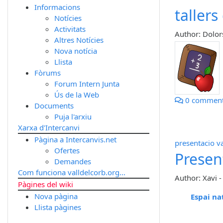
Informacions
tallers
Notícies
Activitats
Author: Dolor
Altres Notícies
Nova notícia
Llista
Fòrums
Forum Intern Junta
Ús de la Web
0 commen
Documents
Puja l'arxiu
Xarxa d'Intercanvi
Pàgina a Intercanvis.net
presentacio
v
Ofertes
Presen
Demandes
Com funciona valldelcorb.org...
Author: Xavi
Pàgines del wiki
Nova pàgina
Espai na
Llista pàgines