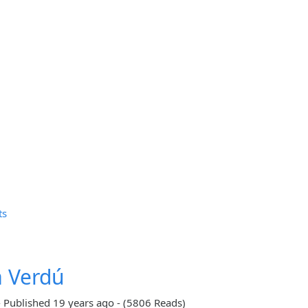
ts
a Verdú
-
Published
19 years ago
-
(5806 Reads)