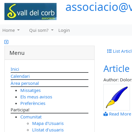
associacio@v
Home
Qui som?
Login
List Artic
Menu
Articl
Inici
Calendari
Author: Dolor
Àrea personal
Missatges
Els meus avisos
Preferències
Participa!
Read More
Comunitat
Mapa d'Usuaris
Llistat d'usuaris