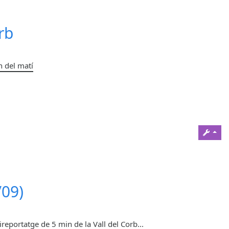
rb
h del matí
/09)
eportatge de 5 min de la Vall del Corb...