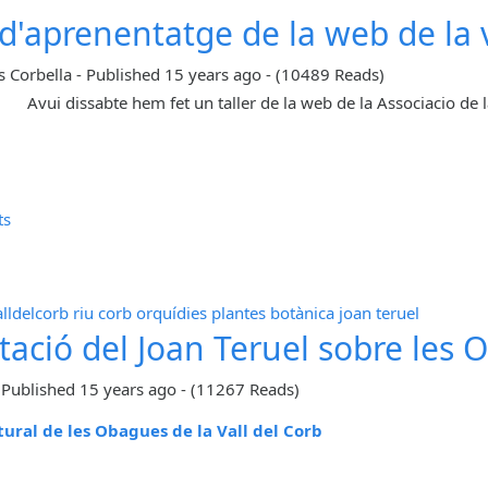
 d'aprenentatge de la web de la v
s Corbella
-
Published
15 years ago
-
(10489 Reads)
Avui dissabte hem fet un taller de la web de la Associacio de l
ts
alldelcorb
riu corb
orquídies
plantes
botànica
joan teruel
tació del Joan Teruel sobre les O
-
Published
15 years ago
-
(11267 Reads)
tural de les Obagues de la Vall del Corb