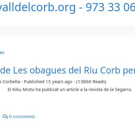
alldelcorb.org - 973 33 0
les
e de Les obagues del Riu Corb pe
s Corbella
-
Published
15 years ago
-
(13860 Reads)
El Kiku Mistu ha publicat un article a la revista de la Segarra.
0 comments