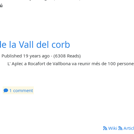
dú
e la Vall del corb
-
Published
19 years ago
-
(6308 Reads)
L' Aplec a Rocafort de Vallbona va reunir més de 100 persones
1 comment
Wiki
Artic