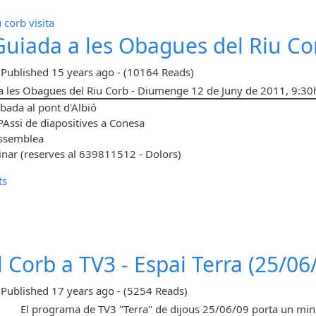
u corb
visita
 Guiada a les Obagues del Riu Co
-
Published
15 years ago
-
(10164 Reads)
 a les Obagues del Riu Corb - Diumenge 12 de Juny de 2011, 9:30
bada al pont d'Albió
Assi de diapositives a Conesa
ssemblea
inar (reserves al 639811512 - Dolors)
ts
l Corb a TV3 - Espai Terra (25/06
-
Published
17 years ago
-
(5254 Reads)
El programa de TV3 "Terra" de dijous 25/06/09 porta un minir