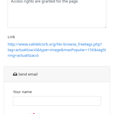
Link
http://www.valldelcorb.org/tiki-browse_freetags.php?
tag=actualització&type=image&maxPopular=150&tagSt
ring=actualització
Send email
Your name