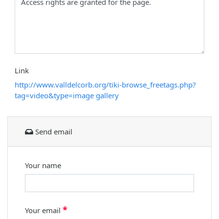
Link
http://www.valldelcorb.org/tiki-browse_freetags.php?
tag=video&type=image gallery
Send email
Your name
*
Your email