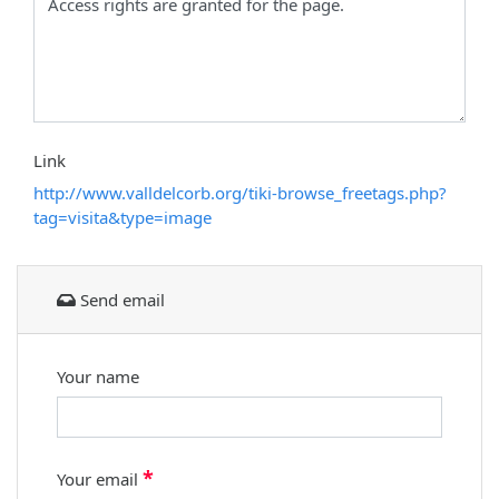
Link
http://www.valldelcorb.org/tiki-browse_freetags.php?
tag=visita&type=image
Send email
Your name
*
Your email