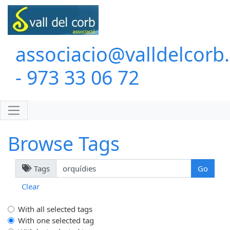
associacio@valldelcorb
- 973 33 06 72
Browse Tags
Tags
Clear
With all selected tags
With one selected tag