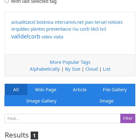
With last selected tag
actualització
botànica
intercanvis.net
joan teruel
noticies
presentacio
riu corb
orquídies
plantes
tiki3
tv3
valldelcorb
video
visita
More Popular Tags
Alphabetically
|
By Size
|
Cloud
|
List
All
Wiki Page
Article
File Gallery
Image Gallery
Image
Results
1