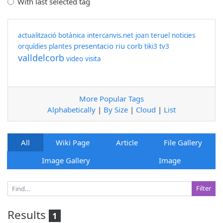
With last selected tag
actualització
botànica
intercanvis.net
joan teruel
noticies
presentacio
riu corb
orquídies
plantes
tiki3
tv3
valldelcorb
video
visita
More Popular Tags
Alphabetically
|
By Size
|
Cloud
|
List
All
Wiki Page
Article
File Gallery
Image Gallery
Image
Results
1