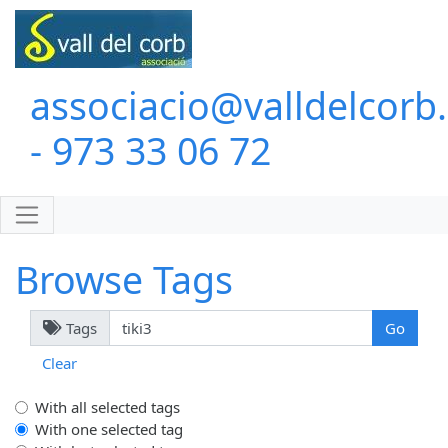
associacio@valldelcorb
- 973 33 06 72
Browse Tags
Tags
Clear
With all selected tags
With one selected tag