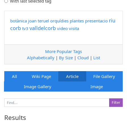
With last selected tag
riu
botànica
joan teruel
orquídies
plantes
presentacio
corb
valldelcorb
tv3
video
visita
More Popular Tags
Alphabetically
|
By Size
|
Cloud
|
List
All
Wiki Page
Article
File Gallery
Image Gallery
Image
Results