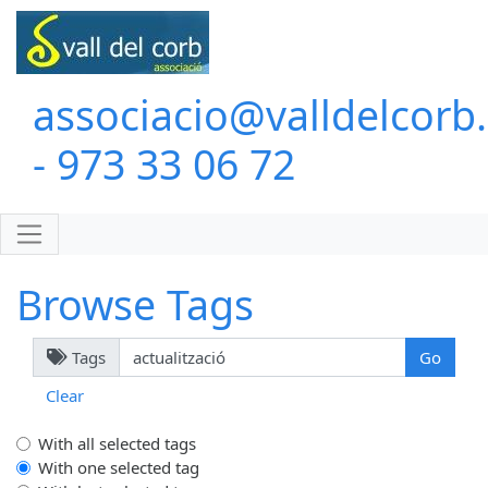
associacio@valldelcorb
- 973 33 06 72
Browse Tags
Tags
Clear
With all selected tags
With one selected tag