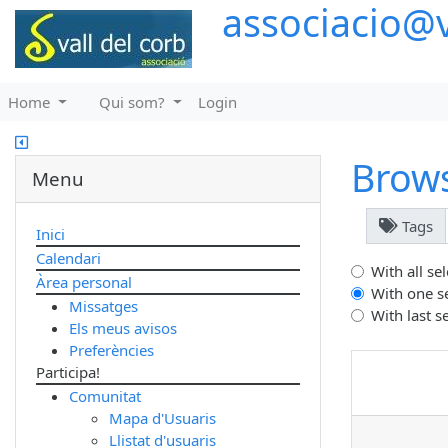
associacio@v
Home
Qui som?
Login
Brow
Menu
Tags
Inici
Calendari
With all se
Àrea personal
With one s
Missatges
With last s
Els meus avisos
Preferències
Participa!
Comunitat
Mapa d'Usuaris
Llistat d'usuaris