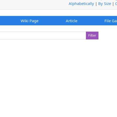
Alphabetically
|
By Size
|
Wiki Page
Article
File Ga