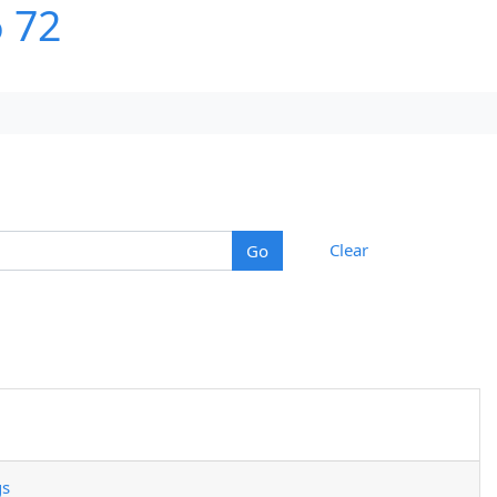
6 72
Clear
gs