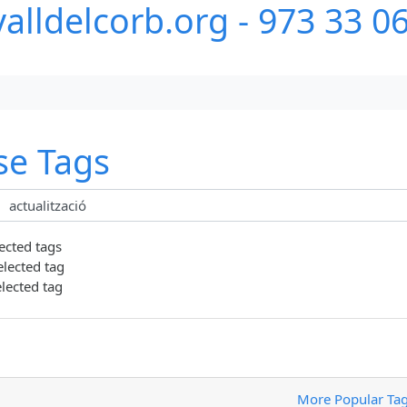
alldelcorb.org - 973 33 0
se Tags
lected tags
elected tag
elected tag
More Popular Ta