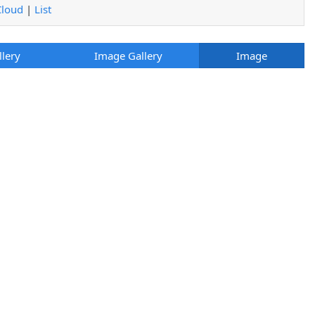
Cloud
|
List
llery
Image Gallery
Image