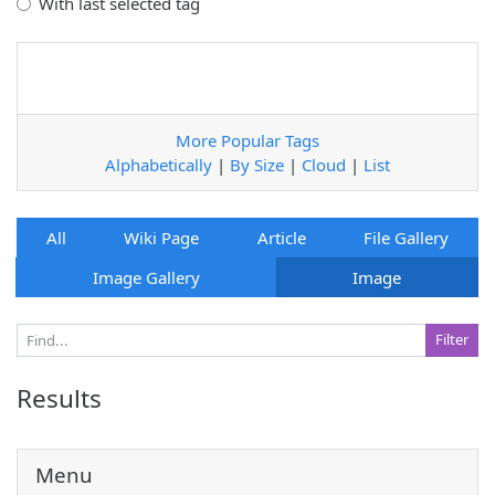
With last selected tag
More Popular Tags
Alphabetically
|
By Size
|
Cloud
|
List
All
Wiki Page
Article
File Gallery
Image Gallery
Image
Results
Menu