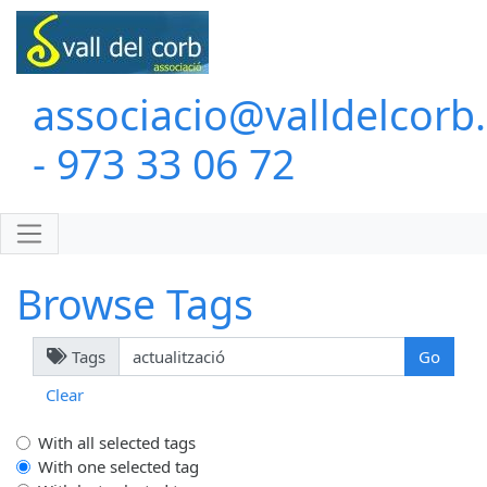
associacio@valldelcorb
- 973 33 06 72
Browse Tags
Tags
Clear
With all selected tags
With one selected tag