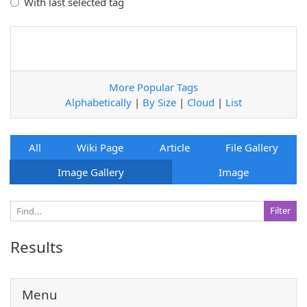
With last selected tag
More Popular Tags
Alphabetically
|
By Size
|
Cloud
|
List
All
Wiki Page
Article
File Gallery
Image Gallery
Image
Results
Menu