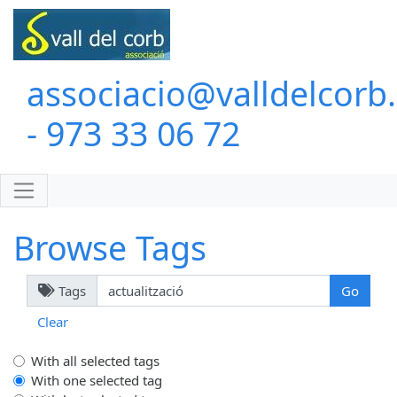
associacio@valldelcorb
- 973 33 06 72
Browse Tags
Tags
Clear
With all selected tags
With one selected tag