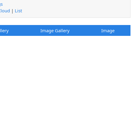
gs
Cloud
|
List
llery
Image Gallery
Image