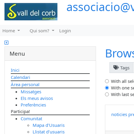
associacio@v
Home
Qui som?
Login
Brow
Menu
Tags
Inici
Calendari
With all se
Àrea personal
With one s
Missatges
With last s
Els meus avisos
Preferències
Participa!
noticies
pr
Comunitat
Mapa d'Usuaris
Llistat d'usuaris