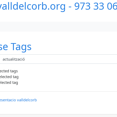
alldelcorb.org - 973 33 0
se Tags
lected tags
elected tag
elected tag
esentacio
valldelcorb