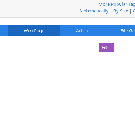
More Popular Ta
Alphabetically
|
By Size
|
Wiki Page
Article
File Ga