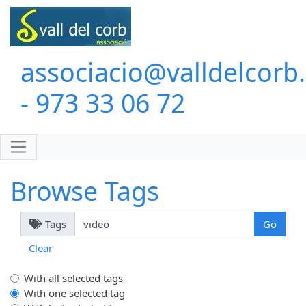
associacio@valldelcorb
- 973 33 06 72
Browse Tags
Tags
Clear
With all selected tags
With one selected tag