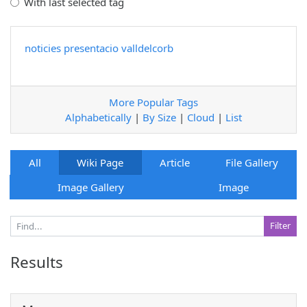
With last selected tag
noticies
presentacio
valldelcorb
More Popular Tags
Alphabetically
|
By Size
|
Cloud
|
List
All
Wiki Page
Article
File Gallery
Image Gallery
Image
Results