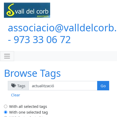
associacio@valldelcorb
- 973 33 06 72
Browse Tags
Tags
Clear
With all selected tags
With one selected tag