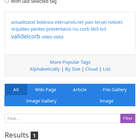
With last selected tag
actualització
botànica
intercanvis.net
joan teruel
noticies
presentacio
riu corb
orquídies
plantes
tiki3
tv3
valldelcorb
video
visita
More Popular Tags
Alphabetically
|
By Size
|
Cloud
|
List
All
Wiki Page
Article
File Gallery
Image Gallery
Image
Results
1