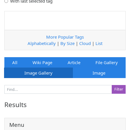
With last selected tag
More Popular Tags
Alphabetically
|
By Size
|
Cloud
|
List
All
Wiki Page
Article
File Gallery
Image Gallery
Image
Results
Menu