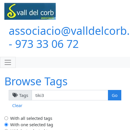
associacio@valldelcorb
- 973 33 06 72
Browse Tags
Tags
Clear
With all selected tags
With one selected tag