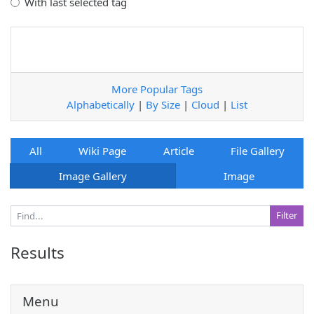
With last selected tag
More Popular Tags
Alphabetically
|
By Size
|
Cloud
|
List
All
Wiki Page
Article
File Gallery
Image Gallery
Image
Results
Menu