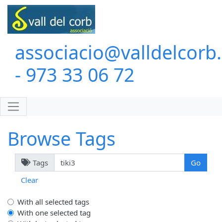
associacio@valldelcorb
- 973 33 06 72
Browse Tags
Tags
Clear
With all selected tags
With one selected tag